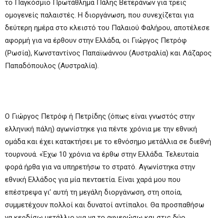
το Παγκόσμιο Πρωτάθλημα Πάλης Βετεράνων για τρεις
ομογενείς παλαιστές. Η διοργάνωση, που συνεχίζεται για
δεύτερη ημέρα στο κλειστό του Παλαιού Φαλήρου, αποτέλεσε
αφορμή για να έρθουν στην Ελλάδα, οι Γιώργος Πετρόφ
(Ρωσία), Κωνσταντίνος Παπαϊωάννου (Αυστραλία) και Λάζαρος
Παπαδόπουλος (Αυστραλία).
Ο Γιώργος Πετρόφ ή Πετρίδης (όπως είναι γνωστός στην
ελληνική πάλη) αγωνίστηκε για πέντε χρόνια με την εθνική
ομάδα και έχει κατακτήσει με το εθνόσημο μετάλλια σε διεθνή
τουρνουά. «Έχω 10 χρόνια να έρθω στην Ελλάδα. Τελευταία
φορά ήρθα για να υπηρετήσω το στρατό. Αγωνίστηκα στην
εθνική Ελλάδος για μία πενταετία. Είναι χαρά μου που
επέστρεψα γι’ αυτή τη μεγάλη διοργάνωση, στη οποία,
συμμετέχουν πολλοί και δυνατοί αντίπαλοι. Θα προσπαθήσω
να κερδίσω μετάλλιο για να το αφιερώσω και στις δύο