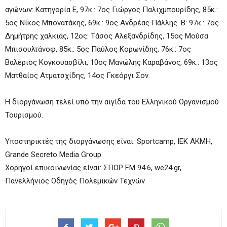
αγώνων: Κατηγορία Ε, 97κ.: 7ος Γιώργος Παλιχμπουρίδης, 85κ.:
5ος Νίκος Μπονατάκης, 69κ.: 9ος Ανδρέας Πάλλης. Β: 97κ.: 7ος
Δημήτρης χαλκιάς, 12ος: Τάσος Αλεξανδρίδης, 15ος Μούσα
Μπισουλτάνοφ, 85κ.: 5ος Παύλος Κορωνίδης, 76κ.: 7ος
Βαλέριος Κογκουασβίλι, 10ος Μανώλης Καραβάνος, 69κ.: 13ος
Ματθαίος Ατματσχίδης, 14ος Γκεόργι Σον.
Η διοργάνωση τελεί υπό την αιγίδα του Ελληνικού Οργανισμού
Τουρισμού.
Υποστηρικτές της διοργάνωσης είναι: Sportcamp, ΙΕΚ ΑΚΜΗ,
Grande Secreto Media Group.
Χορηγοί επικοινωνίας είναι: ΣΠΟΡ FM 94.6, we24.gr,
Πανελλήνιος Οδηγός Πολεμικών Τεχνών