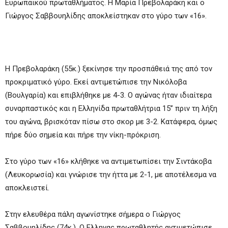
Ευρωπαϊκού πρωταθλήματος. Η Μαρία Πρεβολαράκη και ο
Γιώργος Σαββουηλίδης αποκλείστηκαν στο γύρο των «16».
Η Πρεβολαράκη (55κ.) ξεκίνησε την προσπάθειά της από τον
προκριματικό γύρο. Εκεί αντιμετώπισε την Νικόλοβα
(Βουλγαρία) και επιβλήθηκε με 4-3. Ο αγώνας ήταν ιδιαίτερα
συναρπαστικός και η Ελληνίδα πρωταθλήτρια 15’’ πριν τη λήξη
του αγώνα, βρισκόταν πίσω στο σκορ με 3-2. Κατάφερα, όμως
πήρε δύο σημεία και πήρε την νίκη-πρόκριση.
Στο γύρο των «16» κλήθηκε να αντιμετωπίσει την Σιντάκοβα
(Λευκορωσία) και γνώρισε την ήττα με 2-1, με αποτέλεσμα να
αποκλειστεί.
Στην ελευθέρα πάλη αγωνίστηκε σήμερα ο Γιώργος
Σαββουηλίδης (74κ.). Ο Ελληνας πρωταθλητής αντιμετώπισε