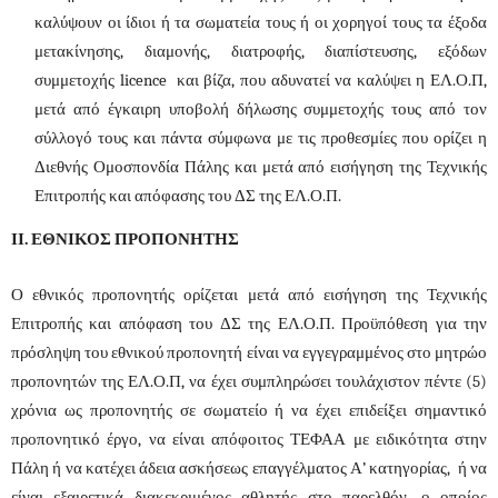
καλύψουν οι ίδιοι ή τα σωματεία τους ή οι χορηγοί τους τα έξοδα
μετακίνησης, διαμονής, διατροφής, διαπίστευσης, εξόδων
συμμετοχής licence και βίζα, που αδυνατεί να καλύψει η ΕΛ.Ο.Π,
μετά από έγκαιρη υποβολή δήλωσης συμμετοχής τους από τον
σύλλογό τους και πάντα σύμφωνα με τις προθεσμίες που ορίζει η
Διεθνής Ομοσπονδία Πάλης και μετά από εισήγηση της Τεχνικής
Επιτροπής και απόφασης του ΔΣ της ΕΛ.Ο.Π.
ΙΙ. ΕΘΝΙΚΟΣ ΠΡΟΠΟΝΗΤΗΣ
Ο εθνικός προπονητής ορίζεται μετά από εισήγηση της Τεχνικής
Επιτροπής και απόφαση του ΔΣ της ΕΛ.Ο.Π. Προϋπόθεση για την
πρόσληψη του εθνικού προπονητή είναι να εγγεγραμμένος στο μητρώο
προπονητών της ΕΛ.Ο.Π, να έχει συμπληρώσει τουλάχιστον πέντε (5)
χρόνια ως προπονητής σε σωματείο ή να έχει επιδείξει σημαντικό
προπονητικό έργο, να είναι απόφοιτος ΤΕΦΑΑ με ειδικότητα στην
Πάλη ή να κατέχει άδεια ασκήσεως επαγγέλματος Α’ κατηγορίας, ή να
είναι εξαιρετικά διακεκριμένος αθλητής στο παρελθόν, ο οποίος