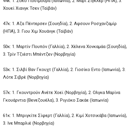
44κ: 1. Σόκο Γιοσιμούρα (Ιαπωνία), 2. Μαρί Ζίγκλερ (ΗΠΑ), 3.
Χουεί Χιανγκ Τσεν (Ταϊβάν)
47κ: 1. Αζα Πέντερσεν (Σουηδία), 2. Αφσουν Ροσχανζαμίρ
(ΗΠΑ), 3. Γιου Χιμ Χουάνγκ (Ταϊβάν)
50κ: 1. Μαρτίν Πουπόν (Γαλλία), 2. Χέλενα Χονκαμάα (Σουηδία),
3. Τρίν Τζιέστι Μπέντζεν (Νορβηγία)
53κ: 1. Σιλβί Βαν Γκουχτ (Γαλλία), 2. Γιοσίκο Εντο (Ιαπωνία), 3.
Λότε Σιβρέ (Νορβηγία)
57κ: 1. Γκουντρούν Ανέτε Χοεϊ (Νορβηγία), 2. Ολγκα Μαρίνα
Γκουάρντια (Βενεζουέλα), 3. Ριγιόκο Σακάε (Ιαπωνία)
61κ: 1. Μπριγκίτε Σίφερτ (Γαλλία), 2. Κιμί Χοτσικάβα (Ιαπωνία),
3. Ινε Μπαρλιέ (Νορβηγία)