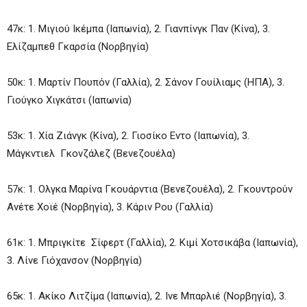
47κ: 1. Μιγιού Ικέμπα (Ιαπωνία), 2. Γιανπίνγκ Παν (Κίνα), 3.
Ελίζαμπεθ Γκαρσία (Νορβηγία)
50κ: 1. Μαρτίν Πουπόν (Γαλλία), 2. Σάνον Γουίλιαμς (ΗΠΑ), 3.
Γιούγκο Χιγκάτσι (Ιαπωνία)
53κ: 1. Χία Ζιάνγκ (Κίνα), 2. Γιοσίκο Εντο (Ιαπωνία), 3.
Μάγκντιελ Γκονζάλεζ (Βενεζουέλα)
57κ: 1. Ολγκα Μαρίνα Γκουάρντια (Βενεζουέλα), 2. Γκουντρούν
Ανέτε Χοϊέ (Νορβηγία), 3. Κάριν Ρου (Γαλλία)
61κ: 1. Μπριγκίτε Σίφερτ (Γαλλία), 2. Κιμί Χοτσικάβα (Ιαπωνία),
3. Λίνε Γιόχανσον (Νορβηγία)
65κ: 1. Ακίκο Λιτζίμα (Ιαπωνία), 2. Ινε Μπαρλιέ (Νορβηγία), 3.