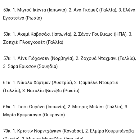
50κ: 1. Μιγιού Ικέντα (Ιαπωνία), 2. Ανα Γκόμεζ (Γαλλία), 3. Ελένα
Εγκοτσίνα (Ρωσία)
53κ: 1. Ακεμί Καβασάκι (Ιαπωνία), 2. Σάνον Γουίλιαμς (ΗΠΑ), 3.
Σοπχιέ Πλουγκουέτ (Γαλλία)
57κ: 1. Λίνε Γιόχανσεν (Νορβηγία), 2. Ζοχουά Νταχμανί (Γαλλία),
3. Σάρα Ερικσον (Σουηδία)
61κ: 1. Νίκολα Χάρτμαν (Αυστρία), 2. Ιζαμπέλε Ντουρτιέ
(Γαλλία), 3. Ναταλία Ιβανόβα (Ρωσία)
65κ: 1. Γιαόι Ουράνο (Ιαπωνία), 2. Μπορίς Μπλίντ (Γαλλία), 3.
Μαρία Κρεμσκάγια (Ουκρανία)
70κ: 1. Κριστίν Νορντχάγκεν (Καναδάς), 2. Ελμίρα Κουρμπάνοβα
(Ρωσία), 3. Μιμίκο Μιγιαζάκι (Ιαπωνία)