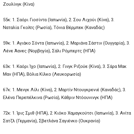
Ζουλίνγκ (Κίνα)
55κ: 1. Σαόρι Γιοσίντα (Ιαπωνία), 2. Σου Λιχούι (Κίνα), 3.
Ναταλία Γκολτς (Ρωσία), Τόνια Βέρμπεκ (Καναδάς)
59κ: 1. Αγιάκο Σόντα (Ιαπωνία), 2. Μαριάνα Σάστιν (Ουγγαρία), 3.
Λένε Άανες (Νορβηγία), Σάλι Ρόμπερτς (ΗΠΑ)
63κ: 1. Καόρι Ίχο (Ιαπωνία), 2. Γινγκ Ριξούε (Κίνα), 3. Σάρα Μακ
Μαν (ΗΠΑ), Βόλια Κίλκο (Λευκορωσία)
67κ: 1. Μενγκ Λίλι (Κίνα), 2. Μαρτίν Ντουγκρενιέ (Καναδάς), 3.
Ελένα Περεπέλκινα (Ρωσία), Κάθριν Ντόουνινγκ (ΗΠΑ)
72κ: 1. Ίρις Σμιθ (ΗΠΑ), 2. Κιόκο Χαμαγκούτσι (Ιαπωνία), 3. Ανίτα
Σατζλ (Γερμανία), Σβετλάνα Σαγιένκο (Ουκρανία)