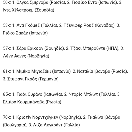
50κ: 1. Ολγκα Σμιρνόβα (Ρωσία), 2. Γιοσίκο Εντο (Ιαπωνία), 3.
Ιντα Χέλστροεμ (Σουηδία)
53κ: 1. Ανα Γκόμεζ (Γαλλία), 2. Τζένιφερ Ρουζ (Καναδάς), 3.
Ριόκο Σακάε (Ιαπωνία)
57κ: 1. Σάρα Ερικσον (Σουηδία), 2. Τζάκι Μπερούντε (ΗΠΑ), 3.
Λένε Αανες (Νορβηγία)
61κ: 1. Μιμίκο Μιγιαζάκι (Ιαπωνία), 2. Ναταλία Ιβανόβα (Ρωσία),
3. Στεφανί Γκρός (Γερμανία)
65κ: 1. Γιαόι Ουράνο (Ιαπωνία), 2. Ντορίς Μπλίντ (Γαλλία), 3.
Ελμίρα Κουρμπάνοβα (Ρωσία)
70κ: 1. Κριστίν Νορντχάγκεν (Νορβηγία), 2. Γκαλίνα Ιβάνοβα
(Βουλγαρία), 3. Λίζα Λεγκράντ (Γαλλία)