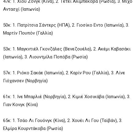
47κ: 1. Χιου Ζονγκ (Κίνα), 2. Τέτεϊ Αλιμπέκοβα (Ρωσία), 3. Μίχο
Αντασχί (Ιαπωνία)
50κ: 1. Πατρίτσια Σάντερς (ΗΠΑ), 2. Γιοσίκο Εντο (Ιαπωνία), 3.
Μαρτίν Πουπόν (Γαλλία)
53κ: 1. Μαγκντιέλ Γκονζάλες (Βενεζουέλα), 2. Ακέμι Καβασάκι
(Ιαπωνία), 3. Λιουντμίλα Ποπόβα (Ρωσία)
57κ: 1. Ριόκο Σακάε (Ιαπωνία), 2. Καρίν Ρου (Γαλλία), 3. Λίνε
Γιόχανσεν (Νορβηγία)
61κ: 1. Ινε Μπαρλιέ (Νορβηγία), 2. Κιμιέ Χοσικάβα (Ιαπωνία), 3.
Γιαν Κονγκ (Κίνα)
65κ: 1. Τσάο Λι Γουόνγκ (Κίνα), 2. Χουέι Λι Γου (Ταϊβάν), 3.
Ελμίρα Κουρντάκοβα (Ρωσία)