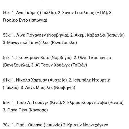
50κ: 1. Ανα Γκόμεζ (Γαλλία), 2. Σάνον Γουίλιαμς (ΗΠΑ), 3.
Γιοσίκο Εντο (Ιαπωνία)
53κ: 1. Λίνε Γιόχανσεν (Νορβηγία), 2. Ακεμί Καβασάκι (Ιαπωνία),
3. Μάγκντιελ Γκονζάλες (Βενεζουέλα)
57κ: 1. Γκουντρούν Χοϊέ (Νορβηγία), 2. Ολγα Γκουάρντια
(Βενεζουέλα), 3. Αϊ Τσουν Χουάνγκ (Ταϊβάν)
61κ: 1. Νίκολα Χάρτμαν (Αυστρία), 2. Ισαμπέλε Ντουρτιέ
(Γαλλία), 3. Λένε Μπαρλιέ (Νορβηγία)
65κ: 1. Τσάο Λι Γουάνγκ (Κίνα), 2. Ελμίρα Κουρντάνοβα (Ρωσία),
3. Γιάνα Πένι (Καναδάς)
70κ: 1. Γιαόι Ουράνο (Ιαπωνία) 2. Κριστίν Νορντχάγκεν