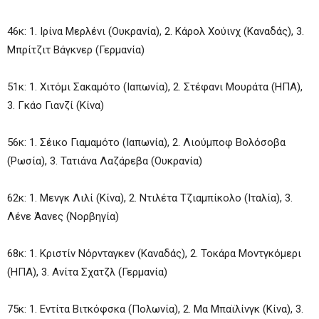
46κ: 1. Ιρίνα Μερλένι (Ουκρανία), 2. Κάρολ Χούινχ (Καναδάς), 3.
Μπρίτζιτ Βάγκνερ (Γερμανία)
51κ: 1. Χιτόμι Σακαμότο (Ιαπωνία), 2. Στέφανι Μουράτα (ΗΠΑ),
3. Γκάο Γιανζί (Κίνα)
56κ: 1. Σέικο Γιαμαμότο (Ιαπωνία), 2. Λιούμποφ Βολόσοβα
(Ρωσία), 3. Τατιάνα Λαζάρεβα (Ουκρανία)
62κ: 1. Μενγκ Λιλί (Κίνα), 2. Ντιλέτα Τζιαμπίκολο (Ιταλία), 3.
Λένε Άανες (Νορβηγία)
68κ: 1. Κριστίν Νόρνταγκεν (Καναδάς), 2. Τοκάρα Μοντγκόμερι
(ΗΠΑ), 3. Ανίτα Σχατζλ (Γερμανία)
75κ: 1. Εντίτα Βιτκόφσκα (Πολωνία), 2. Μα Μπαϊλίνγκ (Κίνα), 3.