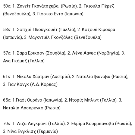
50κ: 1. Ζανείτ Γκανάτσχεβα (Ρωσία), 2. Γκιούλα Πέρεζ
(Βενεζουέλα), 3. Γιοσίκο Εντο (Ιαπωνία)
53κ: 1. Σοπχιέ Πλουγκουέτ (Γαλλία), 2. Κοζουέ Κιμούρα
(Ιαπωνία), 3. Μαγκντιέλ Γκονζάλες (Βενεζουέλα)
57κ: 1. Σάρα Ερικσον (Σουηδία), 2. Λένε Αανες (Νορβηγία), 3.
Ανα Γκόμεζ (Γαλλία)
61κ: 1. Νίκολα Χάρτμαν (Αυστρία), 2. Ναταλία Ιβανόβα (Ρωσία),
3. Γιαν Κονγκ (Λ.Δ. Κορέας)
65κ: 1.Γιαόι Ουράνο (Ιαπωνία), 2. Ντορίς Μπλιντ (Γαλλία), 3.
Ναταλία Λασαρένκο (Ρωσία)
70κ: 1. Λίζα Λεγκράντ (Γαλλία), 2. Ελμίρα Κουρμπάνοβα (Ρωσία),
3. Νίνα Ενγκλισχ (Γερμανία)