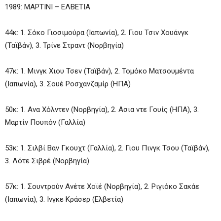
1989: ΜΑΡΤΙΝΙ – ΕΛΒΕΤΙΑ
44κ: 1. Σόκο Γιοσιμούρα (Ιαπωνία), 2. Γιου Τσιν Χουάνγκ
(Ταϊβάν), 3. Τρίνε Στραντ (Νορβηγία)
47κ: 1. Μινγκ Χιου Τσεν (Ταϊβάν), 2. Τομόκο Ματσουμέντα
(Ιαπωνία), 3. Σουέ Ροσχανζαμίρ (ΗΠΑ)
50κ: 1. Ανα Χόλντεν (Νορβηγία), 2. Ασια ντε Γουίς (ΗΠΑ), 3.
Μαρτίν Πουπόν (Γαλλία)
53κ: 1. Σιλβί Βαν Γκουχτ (Γαλλία), 2. Γιου Πινγκ Τσου (Ταϊβάν),
3. Λότε Σιβρέ (Νορβηγία)
57κ: 1. Σουντρούν Ανέτε Χοϊέ (Νορβηγία), 2. Ριγιόκο Σακάε
(Ιαπωνία), 3. Ινγκε Κράσερ (Ελβετία)