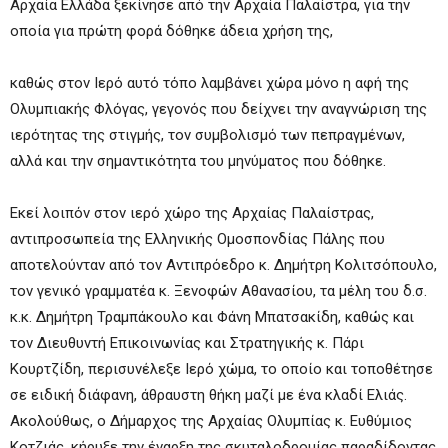
Αρχαία Ελλάδα ξεκίνησε από την Αρχαία Παλαίστρα, για την
οποία για πρώτη φορά δόθηκε άδεια χρήση της,
καθώς στον Ιερό αυτό τόπο λαμβάνει χώρα μόνο η αφή της
Ολυμπιακής Φλόγας, γεγονός που δείχνει την αναγνώριση της
ιερότητας της στιγμής, τον συμβολισμό των πεπραγμένων,
αλλά και την σημαντικότητα του μηνύματος που δόθηκε.
Εκεί λοιπόν στον ιερό χώρο της Αρχαίας Παλαίστρας,
αντιπροσωπεία της Ελληνικής Ομοσπονδίας Πάλης που
αποτελούνταν από τον Αντιπρόεδρο κ. Δημήτρη Κολιτσόπουλο,
τον γενικό γραμματέα κ. Ξενοφών Αθανασίου, τα μέλη του δ.σ.
κ.κ. Δημήτρη Τραμπάκουλο και Φάνη Μπατσακίδη, καθώς και
τον Διευθυντή Επικοινωνίας και Στρατηγικής κ. Πάρι
Κουρτζίδη, περισυνέλεξε Ιερό χώμα, το οποίο και τοποθέτησε
σε ειδική διάφανη, άθραυστη θήκη μαζί με ένα κλαδί Ελιάς.
Ακολούθως, ο Δήμαρχος της Αρχαίας Ολυμπίας κ. Ευθύμιος
Κοτζιάς, κήρυξε την έναρξη της σκυταλοδρομίας παραδίδοντας