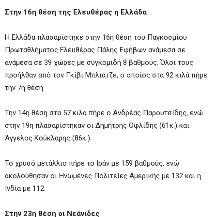
Στην 16η θέση της Ελευθέρας η Ελλάδα
Η Ελλάδα πλασαρίστηκε στην 16η θέση του Παγκοσμίου
Πρωταθλήματος Ελευθέρας Πάλης Εφήβων ανάμεσα σε
ανάμεσα σε 39 χώρες με συγκομιδή 8 βαθμούς. Όλοι τους
προήλθαν από τον Γκίβι Μπλιάτζε, ο οποίος στα 92 κιλά πήρε
την 7η θέση.
Την 14η θέση στα 57 κιλά πήρε ο Ανδρέας Παρουτσίδης, ενώ
στην 19η πλασαρίστηκαν οι Δημήτρης Οφλίδης (61κ.) και
Άγγελος Κούκλαρης (86κ.).
Το χρυσό μετάλλιο πήρε το Ιράν με 159 βαθμούς, ενώ
ακολούθησαν οι Ηνωμένες Πολιτείες Αμερικής με 132 και η
Ινδία με 112.
Στην 23η θέση οι Νεάνιδες