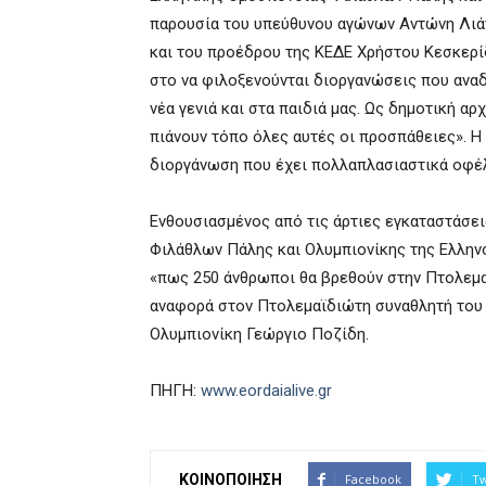
παρουσία του υπεύθυνου αγώνων Αντώνη Λιά
και του προέδρου της ΚΕΔΕ Χρήστου Κεσκερίδ
στο να φιλοξενούνται διοργανώσεις που αναδε
νέα γενιά και στα παιδιά μας. Ως δημοτική α
πιάνουν τόπο όλες αυτές οι προσπάθειες». Η
διοργάνωση που έχει πολλαπλασιαστικά οφέλ
Ενθουσιασμένος από τις άρτιες εγκαταστάσε
Φιλάθλων Πάλης και Ολυμπιονίκης της Ελλη
«πως 250 άνθρωποι θα βρεθούν στην Πτολεμαΐ
αναφορά στον Πτολεμαϊδιώτη συναθλητή του 
Ολυμπιονίκη Γεώργιο Ποζίδη.
ΠΗΓΗ:
www.eordaialive.gr
ΚΟΙΝΟΠΟΙΗΣΗ
Facebook
Tw