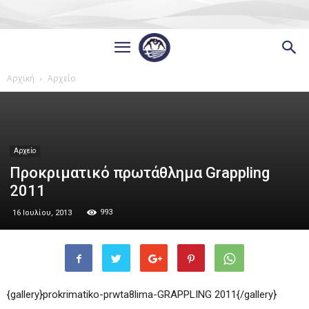
Αρχική
Αρχείο
Αρχείο
Προκριματικό πρωτάθλημα Grappling
2011
993
16 Ιουλίου, 2013
{gallery}prokrimatiko-prwta8lima-GRAPPLING 2011{/gallery}