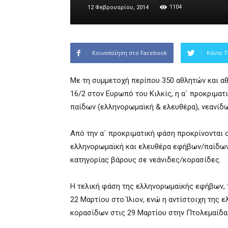
1104
12 Φεβρουαρίου, 2014
Κοινοποίηση στο Facebook
Κάντε T
Με τη συμμετοχή περίπου 350 αθλητών και α
16/2 στον Ευρωπό του Κιλκίς, η α` προκριμ
παίδων (ελληνορωμαϊκή & ελευθέρα), νεανίδω
Από την α` προκριματική φάση προκρίνονται 
ελληνορωμαϊκή και ελευθέρα εφήβων/παίδων 
κατηγορίας βάρους σε νεάνιδες/κορασίδες.
Η τελική φάση της ελληνορωμαϊκής εφήβων, τ
22 Μαρτίου στο Ίλιον, ενώ η αντίστοιχη της
κορασίδων στις 29 Μαρτίου στην Πτολεμαίδα