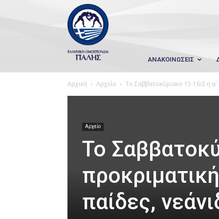
Wrestling
Hellas
ΑΝΑΚΟΙΝΩΣΕΙΣ
Αρχική
Αρχείο
Το Σαββατοκύριακο 15-16/2 η α` 
Αρχείο
Το Σαββατοκύ
προκριματική
παίδες, νεάν