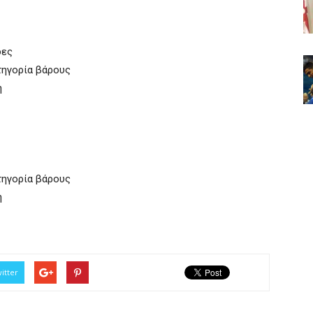
δες
τηγορία βάρους
η
τηγορία βάρους
η
itter