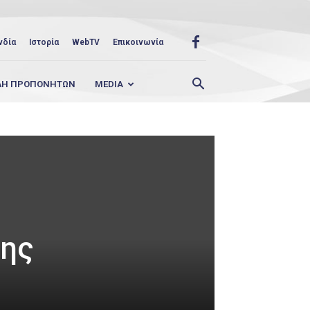
νδία
Ιστορία
WebTV
Επικοινωνία
ΛΗ ΠΡΟΠΟΝΗΤΩΝ
MEDIA
της