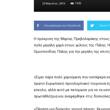
1532
23 Απριλίου, 2016
Κοινοποίηση στο Facebook
Κάντε T
Η πρόκριση της Μαρίας Πρεβολαράκης στους 
πολύ μεγάλη χαρά στους φίλους της Πάλης. Η
Ομοσπονδίας Πάλης για την μεγάλη της επιτυχ
«Είμαι πάρα πολύ χαρούμενη που κατάφερα κ
πρώτο Ευρωπαϊκό προολυμπιακό τουρνουά έχα
εύκολο, αλλά αυτό με πείσμωσε για να τα κα
πρωταθλήτρια και αναφέρθηκε στις δύσκολες 
«Πέρασα μια δύσκολο χρονιά πέρυσι. Χειρουρ