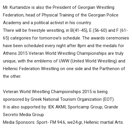
Mr. Kurtanidze is also the President of Georgian Wrestling
Federation, head of Physical Training of the Georgian Police
Academy and a political activist in his country.
There will be freestyle wrestling, in B(41-45), Ε (56-60) and F (61-
65) categories for tomorrow’s schedule. The awards ceremonies
have been scheduled every night after 8pm and the medals for
Athens 2015 Veteran World Wrestling Championships are truly
unique, with the emblems of UWW (United World Wrestling) and
Hellenic Federation Wrestling on one side and the Parthenon of
the other.
Veteran World Wrestling Championships 2015 is being
sponsored by Greek National Tourism Organization (EOT).
It is also supported by: ΙΕΚ ΑΚΜΙ, Sportcamp Group, Grande
Secreto Media Group.
Media Sponsors: Sport- FM 94.6, we24.gr, Hellenic martial Arts.