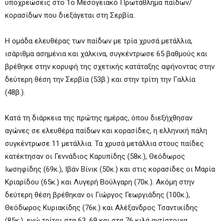
υποχρεώσεις στο 1ο Μεσογειακό Πρωτάθλημα παίδων/
κορασίδων που διεξάγεται στη Σερβία.
Η ομάδα ελευθέρας των παίδων με τρία χρυσά μετάλλια,
ισάριθμα ασημένια και χάλκινα, συγκέντρωσε 65 βαθμούς και
βρέθηκε στην κορυφή της σχετικής κατάταξης αφήνοντας στην
δεύτερη θέση την Σερβία (53β.) και στην τρίτη την Γαλλία
(48β.).
Κατά τη διάρκεια της πρώτης ημέρας, όπου διεξήχθησαν
αγώνες σε ελευθέρα παίδων και κορασίδες, η ελληνική πάλη
συγκέντρωσε 11 μετάλλια. Τα χρυσά μετάλλια στους παίδες
κατέκτησαν οι Γεννάδιος Καρυπίδης (58κ.), Θεόδωρος
Ιωσηφίδης (69κ.), Ιβάν Βίνικ (50κ.) και στις κορασίδες οι Μαρία
Κριαρίδου (65κ.) και Λυγερή Βούλγαρη (70κ.). Ακόμη στην
δεύτερη θέση βρέθηκαν οι Γιώργος Γεωργιάδης (100κ.),
Θεόδωρος Κυριακίδης (76κ.) και Αλέξανδρος Τσαντικίδης
(85κ.), ενώ τρίτοι στα 63, 69 και στα 76 κιλά αντίστοιχα