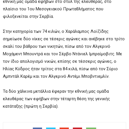
εθνική μας ομάδα εφήβων στο στυλ της ελευθέρας, στο
πλαίσιο του 1ου Μεσογειακού Πρωταθλήματος που
φιλοξενείται στην Σερβία.
Στην κατηγορία των 74 κιλών, ο Χαράλαμπος Λοϊζίδης
σημείωσε δύο νίκες σε τέσερις αγώνες και ανέβηκε στο τρίτο
σκαλί του βάθρου των νικητών, πίσω από τον Αλγερινό
Μοχάμεντ Μπουντρά και τον Σέρβο Ντάνιελ Ιμπραίμοβιτς. Με
τον ίδιο απολογισμό νικών, επίσης σε τέσσερις αγώνες, ο
Ηλίας Κύδρος ήταν τρίτος στα 84 κιλά, πίσω από τον Σύριο
Αμπντάλ Καρέμ και τον Αλγερινό Αντέμι Μποβντιεμλίν.
Τα δύο χάλκινα μετάλλια έφεραν την εθνική μας ομάδα
ελευθέρας των εφήβων στην τέταρτη θέση της γενικής
κατάταξης (πρώτη η Σερβία).