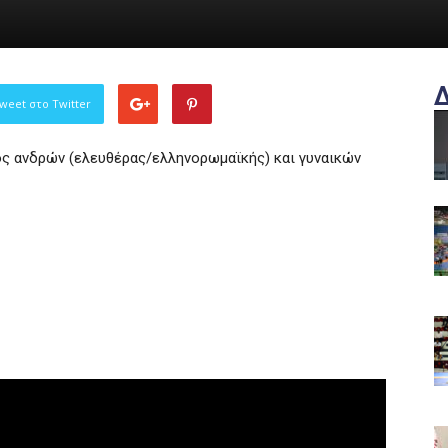
weet στο Twitter
 ανδρών (ελευθέρας/ελληνορωμαϊκής) και γυναικών