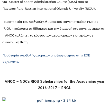
για
Master
of
Sports
Administration
Course
(
MSA
) από το
Πανεπιστήμιο
Russian
International
Olympic
University
(
RIOU
).
Η υποτροφία του Διεθνούς Ολυμπιακού Πανεπιστημίου Ρωσίας
(
RIOU
), καλύπτει τα δίδακτρα και την διαμονή στο πανεπιστήμιο και
η
ANOC καλύπτει το κόστος των αεροπορικών εισιτηρίων σε
οικονομική θέση.
Προθεσμία υποβολής ατομικών υποψηφιοτήτων στην ΕΟΕ
22/4/2016.
ANOC – NOCs RIOU Scholarships for the Academinc year
2016-2017 – ENGL