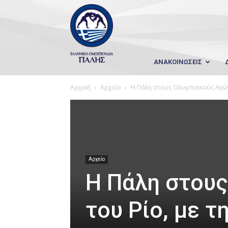
Wrestling
Hellas
ΑΝΑΚΟΙΝΩΣΕΙΣ
Αρχική
Αρχείο
Η Πάλη στους Ολυμπιακούς Αγών
Αρχείο
Η Πάλη στου
του Ρίο, με 