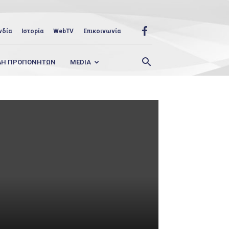
νδία
Ιστορία
WebTV
Επικοινωνία
ΛΗ ΠΡΟΠΟΝΗΤΩΝ
MEDIA
ς