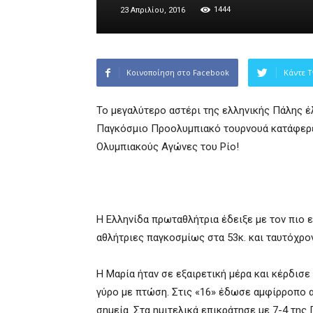
1444
23 Απριλίου, 2016
Κοινοποίηση στο Facebook
Κάντε T
Το μεγαλύτερο αστέρι της ελληνικής Πάλης 
Παγκόσμιο Προολυμπιακό τουρνουά κατάφερε 
Ολυμπιακούς Αγώνες του Ρίο!
Η Ελληνίδα πρωταθλήτρια έδειξε με τον πιο ε
αθλήτριες παγκοσμίως στα 53κ. και ταυτόχρον
Η Μαρία ήταν σε εξαιρετική μέρα και κέρδισ
γύρο με πτώση. Στις «16» έδωσε αμφίρροπο αγ
σημεία. Στα ημιτελικά επικράτησε με 7-4 της