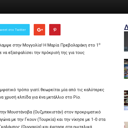
weet στο Twitter
ο
έλαμψε στην Μογγολία! Η Μαρία Πρεβολαράκη στο 1
να εξασφαλίσει την πρόκρισή της για τους
μφατικό τρόπο γιατί θεωρείται μία από τις καλύτερες
α χρυσή ελπίδα για ένα μετάλλιο στο Ρίο.
ε την Μουστάνοβα (Ουζμπεκιστάν) στον προκριματικό
ώνα με την Γκουν (Τουρκία) και την νίκησε με 1-0 στα
 Γκαλάμπος (Ουγγαρία) και έφτασε στα ημιτελικά.