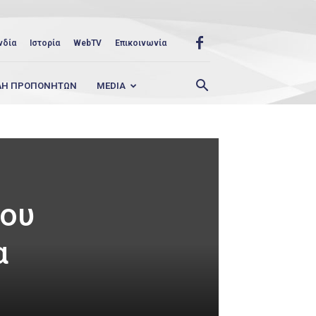
νδία
Ιστορία
WebTV
Επικοινωνία
ΛΗ ΠΡΟΠΟΝΗΤΩΝ
MEDIA
ρου
α