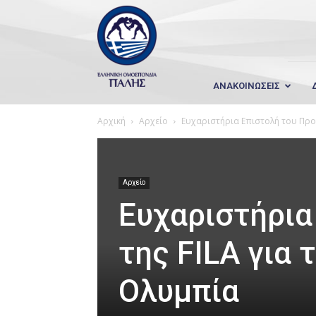
Wrestling
Hellas
ΑΝΑΚΟΙΝΩΣΕΙΣ
Αρχική
Αρχείο
Ευχαριστήρια Επιστολή του Προέ
Αρχείο
Ευχαριστήρια
της FILA για 
Ολυμπία