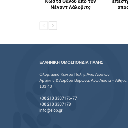
Κώστα Θάνου από τον
επέστ
Νέναντ Λάλοβιτς
απο
ΕΛΛΗΝΙΚΗ ΟΜΟΣΠΟΝΔΙΑ ΠΑΛΗΣ
Ολυμπιακό Κέντρο Πάλης Άνω Λιοσίων,
Αρτάκης & Λόρδου Βύρωνα, Άνω Λιόσια – Αθήνα
133 43
+30 210 3307176-77
+30 210 3307178
info@elop.gr