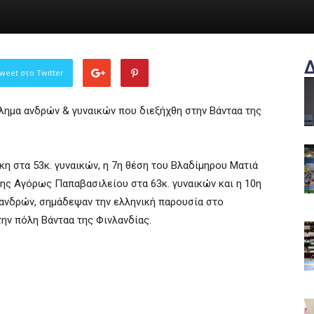
weet στο Twitter
ημα ανδρών & γυναικών που διεξήχθη στην Βάνταα της
η στα 53κ. γυναικών, η 7η θέση του Βλαδίμηρου Ματιά
της Αγόρως Παπαβασιλείου στα 63κ. γυναικών και η 10η
 ανδρών, σημάδεψαν την ελληνική παρουσία στο
ν πόλη Βάνταα της Φινλανδίας.