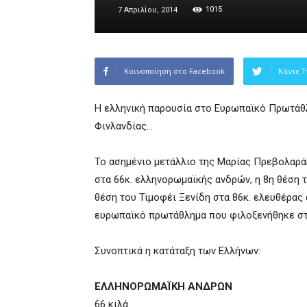
1015
7 Απριλίου, 2014
Κοινοποίηση στο Facebook
Κάντε T
Η ελληνική παρουσία στο Ευρωπαϊκό Πρωτάθλ
Φινλανδίας…
Το ασημένιο μετάλλιο της Μαρίας Πρεβολαράκ
στα 66κ. ελληνορωμαϊκής ανδρών, η 8η θέση 
θέση του Τιμοφέι Ξενίδη στα 86κ. ελευθέρας
ευρωπαϊκό πρωτάθλημα που φιλοξενήθηκε στη
Συνοπτικά η κατάταξη των Ελλήνων:
ΕΛΛΗΝΟΡΩΜΑΪΚΗ ΑΝΔΡΩΝ
66 κιλά