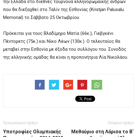
την Ελλάδα στο διεθνές τουρνουά ελληνορωμαϊκής ανδρών
που θα διεξαχθεί στο Ταλίν της Εσθονίας (Kristjan Palusalu
Memorial) το Σάββατο 25 Οκτωβρίου.
Πρόκειται για τους Βλαδίμηρο Ματία (66κ.), Γιεβγκένι
Πέντορετς (75κ.) και Νίκο Λέων (130κ.). Ο τελευταίος θα
μεταβεί στην Εσθονία με έξοδα του συλλόγου του. Συνοδός
της ελληνικής ομάδας θα είναι η προπονήτρια Λία Νικολάου.
Προηγούμενο άρθρο
Επόμενο άρθρο
Υποτροφίες Ολυμπιακής
Μεθαύριο στη Λάρισα το Β`