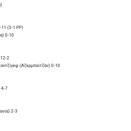
)
11 (3-1 PP)
α) 0-10
 12-2
αντζίγεφ (Αζερμπαϊτζάν) 0-10
 4-7
ανία) 2-3