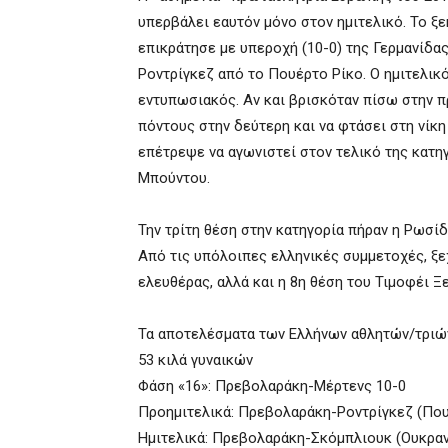
υπερβάλει εαυτόν μόνο στον ημιτελικό. Το ξε
επικράτησε με υπεροχή (10-0) της Γερμανίδα
Ροντρίγκεζ από το Πουέρτο Ρίκο. Ο ημιτελικ
εντυπωσιακός. Αν και βρισκόταν πίσω στην π
πόντους στην δεύτερη και να φτάσει στη νίκη
επέτρεψε να αγωνιστεί στον τελικό της κατη
Μπούντου.
Την τρίτη θέση στην κατηγορία πήραν η Ρωσί
Από τις υπόλοιπες ελληνικές συμμετοχές, ξε
ελευθέρας, αλλά και η 8η θέση του Τιμοφέι Ξ
Τα αποτελέσματα των Ελλήνων αθλητών/τριών
53 κιλά γυναικών
Φάση «16»: Πρεβολαράκη-Μέρτενς 10-0
Προημιτελικά: Πρεβολαράκη-Ροντρίγκεζ (Που
Ημιτελικά: Πρεβολαράκη-Σκόμπλιουκ (Ουκραν