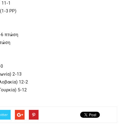
 11-1
(1-3 PP)
0-6 πτώση
πτώση
-0
ωνία) 2-13
λοβακία) 12-2
Τουρκία) 5-12
itter