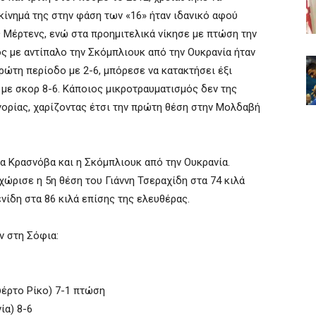
κίνημά της στην φάση των «16» ήταν ιδανικό αφού
ς Μέρτενς, ενώ στα προημιτελικά νίκησε με πτώση την
ός με αντίπαλο την Σκόμπλιουκ από την Ουκρανία ήταν
ρώτη περίοδο με 2-6, μπόρεσε να κατακτήσει έξι
 με σκορ 8-6. Κάποιος μικροτραυματισμός δεν της
γορίας, χαρίζοντας έτσι την πρώτη θέση στην Μολδαβή
δα Κρασνόβα και η Σκόμπλιουκ από την Ουκρανία.
χώρισε η 5η θέση του Γιάννη Τσεραχίδη στα 74 κιλά
ενίδη στα 86 κιλά επίσης της ελευθέρας.
 στη Σόφια:
έρτο Ρίκο) 7-1 πτώση
ία) 8-6