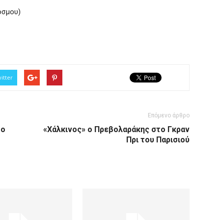
όσμου)
itter
Επόμενο άρθρο
 ο
«Χάλκινος» ο Πρεβολαράκης στο Γκραν
Πρι του Παρισιού