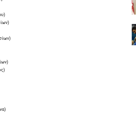
ου)
σίων)
σίων)
ίων)
ός)
να)