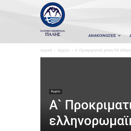
Wrestling
Hellas
ΑΝΑΚΟΙΝΩΣΕΙΣ
Αρχική
Αρχείο
Α` Προκριματική φάση Π/Ε ελλη
Αρχείο
Α` Προκριματ
ελληνορωμαϊ