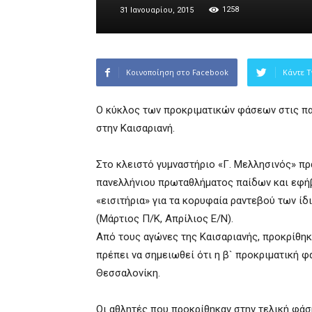
1258
31 Ιανουαρίου, 2015
Κοινοποίηση στο Facebook
Κάντε T
Ο κύκλος των προκριματικών φάσεων στις πα
στην Καισαριανή.
Στο κλειστό γυμναστήριο «Γ. Μελλησινός» πρ
πανελλήνιου πρωταθλήματος παίδων και εφή
«εισιτήρια» για τα κορυφαία ραντεβού των ί
(Μάρτιος Π/Κ, Απρίλιος Ε/Ν).
Από τους αγώνες της Καισαριανής, προκρίθηκ
πρέπει να σημειωθεί ότι η β` προκριματική φ
Θεσσαλονίκη.
Οι αθλητές που προκρίθηκαν στην τελική φάσ