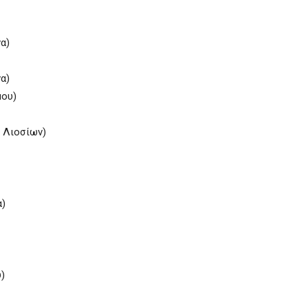
α)
α)
μου)
 Λιοσίων)
α)
)