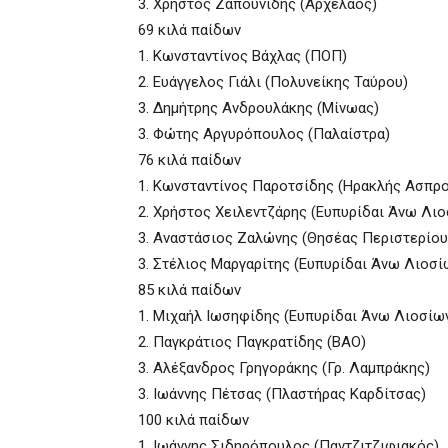
3. Χρήστος Ζαπουνίδης (Αρχέλαος)
69 κιλά παίδων
1. Κωνσταντίνος Βάχλας (ΠΟΠ)
2. Ευάγγελος Γιάλι (Πολυνείκης Ταύρου)
3. Δημήτρης Ανδρουλάκης (Μίνωας)
3. Φώτης Αργυρόπουλος (Παλαίστρα)
76 κιλά παίδων
1. Κωνσταντίνος Παροτσίδης (Ηρακλής Ασπρ
2. Χρήστος Χειλεντζάρης (Ευπυρίδαι Άνω Λιο
3. Αναστάσιος Ζαλώνης (Θησέας Περιστερίου
3. Στέλιος Μαργαρίτης (Ευπυρίδαι Άνω Λιοσί
85 κιλά παίδων
1. Μιχαήλ Ιωσηφίδης (Ευπυρίδαι Άνω Λιοσίω
2. Παγκράτιος Παγκρατίδης (ΒΑΟ)
3. Αλέξανδρος Γρηγοράκης (Γρ. Λαμπράκης)
3. Ιωάννης Πέτσας (Πλαστήρας Καρδίτσας)
100 κιλά παίδων
1. Ιωάννης Σιδηρόπουλος (Παντζιτζιφιακός)