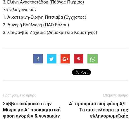
3. Ελένη Αναστασιάδου (Πύδνας Πιερίας)
75 κιλά γυναικών
1. Αικατερίνη-Ειρήνη Πιτσιάβα (Όγχηστος)
2. Λυγερή Βούλγαρη (ΠΑΟ Βόλου)
3. Στεφανβία Ζάχειλα (Δημοκρίτειο Κομοτηνής)
Προηγούμενο άρθρο
Επόμενο άρθρο
Σαββατοκύριακο στην
A` προκριματική φάση Α/Γ:
Μίκρα με Α` προκριματική
Τα αποτελέσματα της
φάση ανδρών & γυναικών
ελληνορωμαϊκής