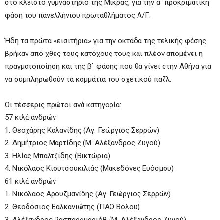
στο κλειστό γυμναστήριο της Μίκρας, για την α` προκριματική
φάση του πανελλήνιου πρωταθλήματος Α/Γ.
Ήδη τα πρώτα «εισιτήρια» για την οκτάδα της τελικής φάσης
βρήκαν από χθες τους κατόχους τους και πλέον απομένει η
πραγματοποίηση και της β` φάσης που θα γίνει στην Αθήνα για
να συμπληρωθούν τα κομμάτια του σχετικού παζλ.
Οι τέσσερις πρώτοι ανά κατηγορία:
57 κιλά ανδρών
1. Θεοχάρης Καλανίδης (Αγ. Γεώργιος Σερρών)
2. Δημήτριος Μαρτίδης (Μ. Αλέξανδρος Ζυγού)
3. Ηλίας Μπαλτζίδης (Βικτώρια)
4. Νικόλαος Κιουτσουκιλιάς (Μακεδόνες Ευόσμου)
61 κιλά ανδρών
1. Νικόλαος Αρουζμανίδης (Αγ. Γεώργιος Σερρών)
2. Θεοδόσιος Βαλκανιώτης (ΠΑΟ Βόλου)
3. Αλέξανδρος Ρασπαρομαριόβ (Μ. Αλέξανδρος Ζυγού)