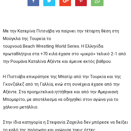
Με την Κατερίνα Πιτσιάβα να παίρνει την τέταρτη θέση στη
Μούγκλα της Τουρκία το
τουρνουά
Beach
Wrestling
World
Series
. Η Ελληνίδα
πρωταθλήτρια στα +70 κιλά έχασε στο «μικρό» τελικό 2-1 από
την Ρουμάνα Καταλίνα Αξέντε και έμεινε εκτός βάθρου.
Η Πιστιάβα επικράτησε της Μπατίρ από την Τουρκία και της
Γκονζάλεζ από τη Γαλλία, ενώ στη συνέχεια έχασε από την
Αξέντε. Στα προημιτελικά ηττήθηκε και από την Αμερικανή
Μπομαρίτο, με αποτέλεσμα να οδηγηθεί στον αγώνα για το
χάλκινο μετάλλιο.
Στην ίδια κατηγορία η Στεφανία Ζαχείλα δεν μπόρεσε να δείξει
το καλό της πρόσωπο και γνώρισε τρεις ήττες.