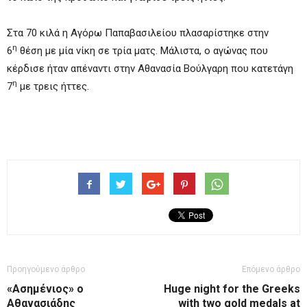
Στα 70 κιλά η Αγόρω Παπαβασιλείου πλασαρίστηκε στην
η
6
θέση με μία νίκη σε τρία ματς. Μάλιστα, ο αγώνας που
κέρδισε ήταν απέναντι στην Αθανασία Βούλγαρη που κατετάγη
η
7
με τρεις ήττες.
Προηγούμενο άρθρο
Επόμενο άρθρο
«Ασημένιος» ο
Huge night for the Greeks
Αθανασιάδης
with two gold medals at