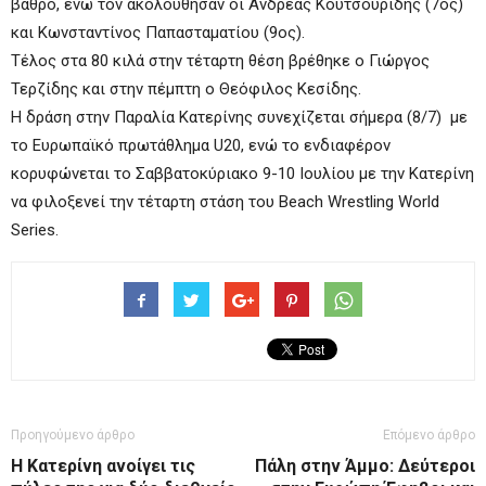
βάθρο, ενώ τον ακολούθησαν οι Ανδρέας Κουτσουρίδης (7ος)
και Κωνσταντίνος Παπασταματίου (9ος).
Τέλος στα 80 κιλά στην τέταρτη θέση βρέθηκε ο Γιώργος
Τερζίδης και στην πέμπτη ο Θεόφιλος Κεσίδης.
Η δράση στην Παραλία Κατερίνης συνεχίζεται σήμερα (8/7) με
το Ευρωπαϊκό πρωτάθλημα U20, ενώ το ενδιαφέρον
κορυφώνεται το Σαββατοκύριακο 9-10 Ιουλίου με την Κατερίνη
να φιλοξενεί την τέταρτη στάση του Beach Wrestling World
Series.
Προηγούμενο άρθρο
Επόμενο άρθρο
Η Κατερίνη ανοίγει τις
Πάλη στην Άμμο: Δεύτεροι