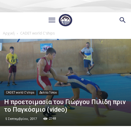
Αρχική
CADET world C'ships
CADET world C'ships
Δελτία Τύπου
Η προετοιμασία του Γιώργου Πιλίδη πριν
το Παγκόσμιο (video)
2748
5 Σεπτεμβρίου, 2017