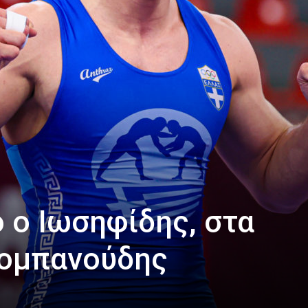
ο ο Ιωσηφίδης, στα
σομπανούδης