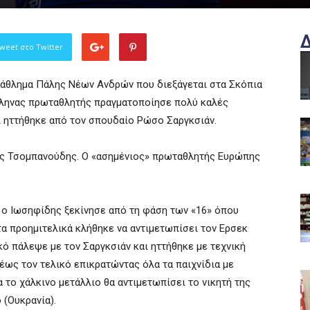
weet στο Twitter
τάθλημα Πάλης Νέων Ανδρών που διεξάγεται στα Σκόπια
λληνας πρωταθλητής πραγματοποίησε πολύ καλές
ί ηττήθηκε από τον σπουδαίο Ρώσο Σαργκσιάν.
ρης Τσομπανούδης. Ο «ασημένιος» πρωταθλητής Ευρώπης
 ο Ιωσηφίδης ξεκίνησε από τη φάση των «16» όπου
α προημιτελικά κλήθηκε να αντιμετωπίσει τον Ερσεκ
ικό πάλεψε με τον Σαργκσιάν και ηττήθηκε με τεχνική
ως τον τελικό επικρατώντας όλα τα παιχνίδια με
 το χάλκινο μετάλλιο θα αντιμετωπίσει το νικητή της
 (Ουκρανία).