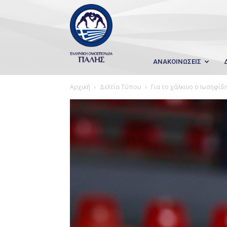
Wrestling
Hellas
ΑΝΑΚΟΙΝΩΣΕΙΣ
Αρχική
Δελτία Τύπου
Για το χάλκινο ο Ιωσηφί