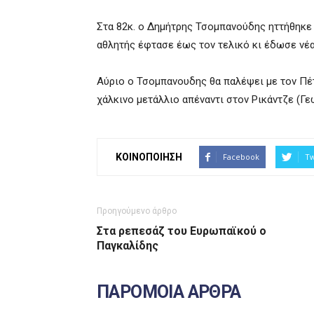
Στα 82κ. ο Δημήτρης Τσομπανούδης ηττήθηκε 
αθλητής έφτασε έως τον τελικό κι έδωσε νέα
Αύριο ο Τσομπανουδης θα παλέψει με τον Πέτρ
χάλκινο μετάλλιο απέναντι στον Ρικάντζε (Γε
ΚΟΙΝΟΠΟΙΗΣΗ
Facebook
Tw
Προηγούμενο άρθρο
Στα ρεπεσάζ του Ευρωπαϊκού ο
Παγκαλίδης
ΠΑΡΟΜΟΙΑ ΑΡΘΡΑ