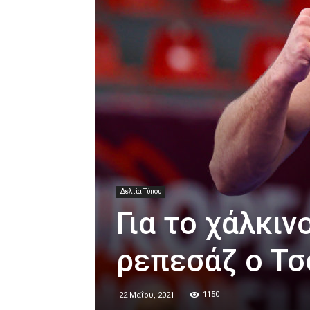
Δελτία Τύπου
Για το χάλκιν
ρεπεσάζ ο Τ
1150
22 Μαΐου, 2021