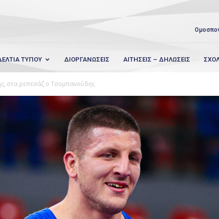
Ομοσπο
ΔΕΛΤΙΑ ΤΥΠΟΥ
ΔΙΟΡΓΑΝΩΣΕΙΣ
ΑΙΤΗΣΕΙΣ – ΔΗΛΩΣΕΙΣ
ΣΧΟ
δης, στα ρεπεσάζ ο Τσομπανούδης