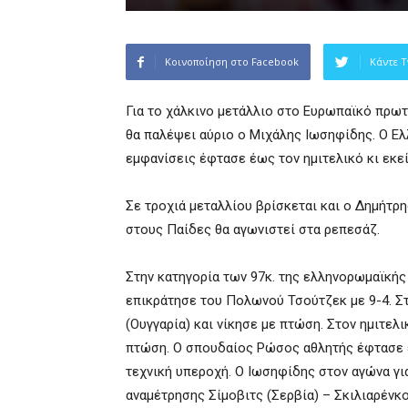
Κοινοποίηση στο Facebook
Κάντε T
Για το χάλκινο μετάλλιο στο Ευρωπαϊκό πρω
θα παλέψει αύριο ο Μιχάλης Ιωσηφίδης. Ο Ε
εμφανίσεις έφτασε έως τον ημιτελικό κι εκε
Σε τροχιά μεταλλίου βρίσκεται και ο Δημήτ
στους Παίδες θα αγωνιστεί στα ρεπεσάζ.
Στην κατηγορία των 97κ. της ελληνορωμαϊκής
επικράτησε του Πολωνού Τσούτζεκ με 9-4. Στ
(Ουγγαρία) και νίκησε με πτώση. Στον ημιτελ
πτώση. Ο σπουδαίος Ρώσος αθλητής έφτασε έ
τεχνική υπεροχή. Ο Ιωσηφίδης στον αγώνα για
αναμέτρησης Σίμοβιτς (Σερβία) – Σκιλιαρένκο