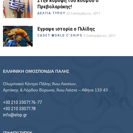
Στην κορυφή του κόσμου ο
Πρεβολαράκης!
ΔΕΛΤΙΑ ΤΥΠΟΥ
22 Σεπτεμβρίου, 2017
Εγραψε ιστορία ο Πιλίδης
CADET WORLD C'SHIPS
9 Σεπτεμβρίου, 2017
ΕΛΛΗΝΙΚΗ ΟΜΟΣΠΟΝΔΙΑ ΠΑΛΗΣ
Ολυμπιακό Κέντρο Πάλης Άνω Λιοσίων,
Αρτάκης & Λόρδου Βύρωνα, Άνω Λιόσια – Αθήνα 133 43
+30 210 3307176-77
+30 210 3307178
info@elop.gr