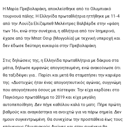
Η Μαρία Πρεβολαράκη, αποκλείσθηκε από το Ολυμπιακό
τουρνουά πάλης. Η Ελληνίδα πρωταθλήτρια ηττήθηκε με 11-4
από την Λουϊζα Ελίζαμπεθ Μελέντρες Βαλβέρδε στην «φάση
των 16», ενώ στην συνέχεια, η αθλήτρια από τον Ισημερινό,
έχασε από την Μπατ Οσιρ (Μογγολία) με τεχνική υπεροχή και
δεν έδωσε δεύτερη ευκαιρία στην Πρεβολαράκη.
Στις δηλώσεις της, η Ελληνίδα πρωταθλήτρια με δάκρυα στα
μάτια, δήλωσε εμφανώς απογοητευμένη, ενώ ανακοίνωσε ότι
θα ταξιδέψει για… Παρίσι και μετά θα σταματήσει την καριέρα
της. «Δυστυχώς ήταν ένας απογοητευτικός αγώνας, συγγνώμη
που απογοήτευσα όσους με πίστεψαν. Την είχα κερδίσει στο
Παγκόσμιο πρωτάθλημα το 2019 και είχα μεγάλη
αυτοπεποίθηση. Δεν πήγε καθόλου καλά το ματς. Πήρε πρώτη
βαθμούς και αναγκάστηκα να ανοιχτώ για να πάρω σημεία. Δεν
ημουν συγκεντρωμένη. Θα συνεχίσω την προσπάθεια έως τους
επόμενους Ολυμπιακούς Αγώνες και στην συνέχεια θα