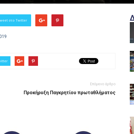
weet στο Twitter
2019
itter
Επόμενο άρθρο
Προκήρυξη Παγκρητίου πρωταθλήματος