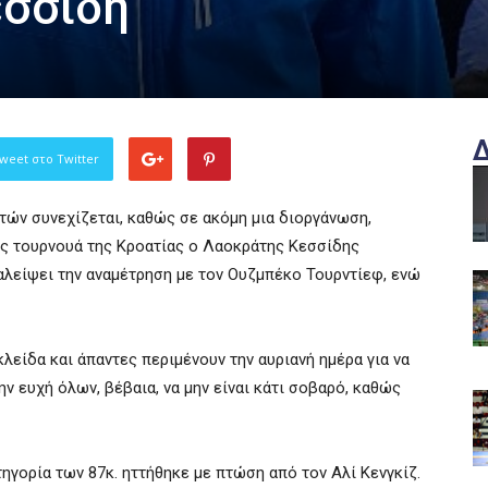
εσσίδη
weet στο Twitter
τών συνεχίζεται, καθώς σε ακόμη μια διοργάνωση,
ές τουρνουά της Κροατίας ο Λαοκράτης Κεσσίδης
ταλείψει την αναμέτρηση με τον Ουζμπέκο Τουρντίεφ, ενώ
λείδα και άπαντες περιμένουν την αυριανή ημέρα για να
ην ευχή όλων, βέβαια, να μην είναι κάτι σοβαρό, καθώς
ηγορία των 87κ. ηττήθηκε με πτώση από τον Αλί Κενγκίζ.