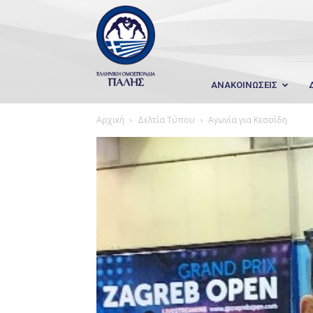
Wrestling
Hellas
ΑΝΑΚΟΙΝΩΣΕΙΣ
Αρχική
Δελτία Τύπου
Αγωνία για Κεσσίδη