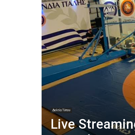
Δελτία Τύπου
Live Streami