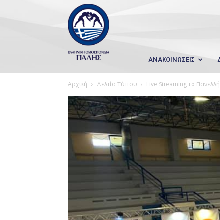
Wrestling
Hellas
ΑΝΑΚΟΙΝΩΣΕΙΣ
Αρχική
Δελτία Τύπου
Live Streaming το Πανελλ