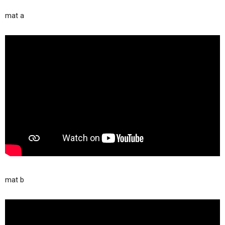
mat a
mat b