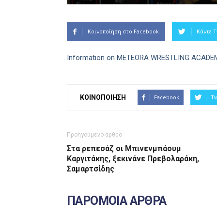
Κοινοποίηση στο Facebook
Κάντε T
Information on METEORA WRESTLING ACADE
ΚΟΙΝΟΠΟΙΗΣΗ
Facebook
Tw
Προηγούμενο άρθρο
Στα ρεπεσάζ οι Μπινενμπάουμ
Καργιτάκης, ξεκινάνε Πρεβολαράκη,
Σαμαρτσίδης
ΠΑΡΟΜΟΙΑ ΑΡΘΡΑ