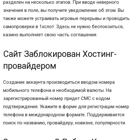
разделен на несколько этапов. При вводе неверного
значения в поле, вы получите уведомление об этом. Вы
также можете устраивать игровые перерывы и проводить
самопроверки в 1хслот. Здесь не нужно беспокоиться,
казино выполняет свою часть соглашения.
Сайт Заблокирован Хостинг-
провайдером
Создание аккаунта производиться вводом номера
мобильного телефона и необходимой валюты. На
зарегистрированный номер придет СМС с кодом
подтверждения. Укажите в форме для регистрации номер
телефона в международном формате. Поддерживается
поиск по названию, провайдеру, новизне, популярности.