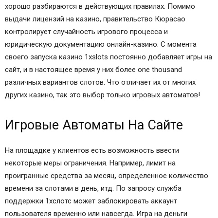
хорошо разбираются в действующих правилах. Помимо
выдачи лицензий на казино, правительство Кюрасао
контролирует случайность игрового процесса и
юридическую документацию онлайн-казино. С момента
своего запуска казино 1xslots постоянно добавляет игры на
сайт, и в настоящее время у них более one thousand
различных вариантов слотов. Что отличает их от многих
других казино, так это выбор только игровых автоматов!
Игровые Автоматы На Сайте
На площадке у клиентов есть возможность ввести
некоторые меры ограничения. Например, лимит на
проигранные средства за месяц, определенное количество
времени за слотами в день, итд. По запросу служба
поддержки 1хслотс может заблокировать аккаунт
пользователя временно или навсегда. Игра на деньги