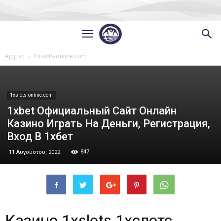
Αρχική
1xslots-online.com
1xslots-online.com
1xbet Официальный Сайт Онлайн
Казино Играть На Деньги, Регистрация,
Вход В 1хбет
847
11 Αυγούστου, 2022
Казино 1xslots 1хслотс