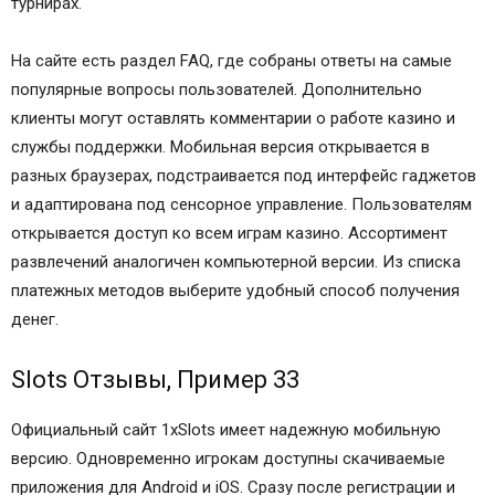
турнирах.
На сайте есть раздел FAQ, где собраны ответы на самые
популярные вопросы пользователей. Дополнительно
клиенты могут оставлять комментарии о работе казино и
службы поддержки. Мобильная версия открывается в
разных браузерах, подстраивается под интерфейс гаджетов
и адаптирована под сенсорное управление. Пользователям
открывается доступ ко всем играм казино. Ассортимент
развлечений аналогичен компьютерной версии. Из списка
платежных методов выберите удобный способ получения
денег.
Slots Отзывы, Пример 33
Официальный сайт 1xSlots имеет надежную мобильную
версию. Одновременно игрокам доступны скачиваемые
приложения для Android и iOS. Сразу после регистрации и