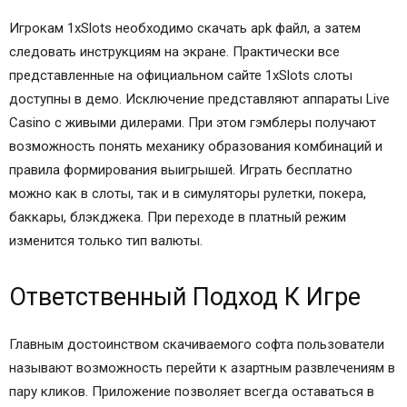
Игрокам 1xSlots необходимо скачать apk файл, а затем
следовать инструкциям на экране. Практически все
представленные на официальном сайте 1xSlots слоты
доступны в демо. Исключение представляют аппараты Live
Casino с живыми дилерами. При этом гэмблеры получают
возможность понять механику образования комбинаций и
правила формирования выигрышей. Играть бесплатно
можно как в слоты, так и в симуляторы рулетки, покера,
баккары, блэкджека. При переходе в платный режим
изменится только тип валюты.
Ответственный Подход К Игре
Главным достоинством скачиваемого софта пользователи
называют возможность перейти к азартным развлечениям в
пару кликов. Приложение позволяет всегда оставаться в