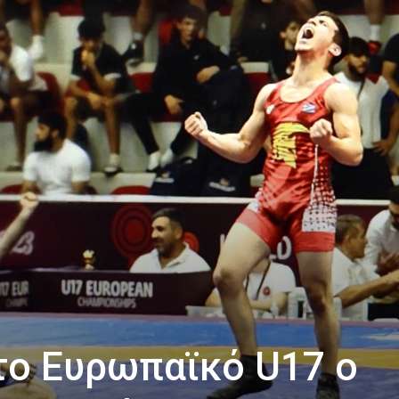
το Ευρωπαϊκό U17 ο