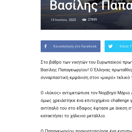
Βασίλης Παπ
27839
13 Ιουνίου, 2023
Κοινοποίηση στο Facebook
Κάντε T
Στο βάθρο των νικητών του Ευρωπαϊκού πρωτ
Βασίλης Παπαγεωργίου! Ο Έλληνας πρωταθλητ
συναρπαστική εμφάνιση στον «μικρό» τελικό 
Ο «λύκος» αντιμετώπισε τον Νορβηγό Μάριο Α
όμως χρειάστηκε ένα επιτυχημένο challenge γ
αντίπαλό του στο έδαφος έφτασε με άνεση στ
κατακτήσει το χάλκινο μετάλλιο.
Ο Παπαγεωργίου πραγματοποίησε ένα εντυπωσι