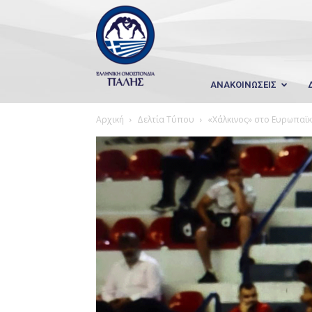
Wrestling
Hellas
ΑΝΑΚΟΙΝΩΣΕΙΣ
Αρχική
Δελτία Τύπου
«Χάλκινος» στο Ευρωπαϊ