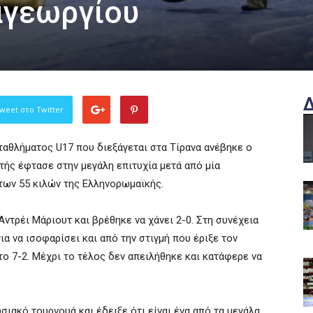
αγεωργίου
weet στο Twitter
αθλήματος U17 που διεξάγεται στα Τίρανα ανέβηκε ο
ής έφτασε στην μεγάλη επιτυχία μετά από μία
των 55 κιλών της Ελληνορωμαϊκής.
ντρέι Μάριουτ και βρέθηκε να χάνει 2-0. Στη συνέχεια
ια να ισοφαρίσει και από την στιγμή που έριξε τον
ο 7-2. Μέχρι το τέλος δεν απειλήθηκε και κατάφερε να
ακό τουρνουά και έδειξε ότι είναι ένα από τα μεγάλα