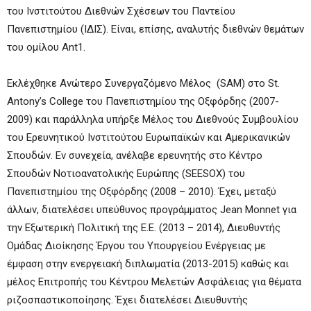
του Ινστιτούτου Διεθνών Σχέσεων του Παντείου
Πανεπιστημίου (ΙΔΙΣ). Είναι, επίσης, αναλυτής διεθνών θεμάτων
του ομίλου Ant1.
Εκλέχθηκε Ανώτερο Συνεργαζόμενο Μέλος (SAM) στο St.
Antony’s College του Πανεπιστημίου της Οξφόρδης (2007-
2009) και παράλληλα υπήρξε Μέλος του Διεθνούς Συμβουλίου
του Ερευνητικού Ινστιτούτου Ευρωπαϊκών και Αμερικανικών
Σπουδών. Εν συνεχεία, ανέλαβε ερευνητής στο Κέντρο
Σπουδών Νοτιοανατολικής Ευρώπης (SEESOX) του
Πανεπιστημίου της Οξφόρδης (2008 – 2010). Έχει, μεταξύ
άλλων, διατελέσει υπεύθυνος προγράμματος Jean Monnet για
την Εξωτερική Πολιτική της Ε.Ε. (2013 – 2014), Διευθυντής
Ομάδας Διoίκησης Έργου του Υπουργείου Ενέργειας με
έμφαση στην ενεργειακή διπλωματία (2013-2015) καθώς και
μέλος Επιτροπής του Κέντρου Μελετών Ασφάλειας για θέματα
ριζοσπαστικοποίησης. Έχει διατελέσει Διευθυντής