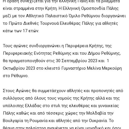
Η δράση συνεχίζεται για την ελληνική Πάλη και τα βλέμματα
είναι στραμμένα στην Κρήτη. Η Ελληνική
Ομοσπονδία Πάλης
μαζί με τον Αθλητικό Παλαιστικό Όμιλο Ρεθύμνου διοργανώνει
το Πρώτο Διεθνές Τουρνουά Ελευθέρας Πάλης για αθλητές
κάτω των 17 ετών.
Τους αγώνες συνδιοργανώνει η Περιφέρεια Κρήτης, της
Περιφερειακής Ενότητας Ρεθύμνης και του Δήμου Ρεθύμνης,
θα πραγματοποιηθούν στις
30 Σεπτεμβρίου 2023 και 1
Οκτωβρίου 2023
στο κλειστό Γυμναστήριο Μελίνα Μερκούρη
στο Ρέθυμνο.
Στους Αγώνες θα συμμετάσχουν αθλητές και προπονητές από
συλλόγους από όλους τους νομούς της Κρήτης αλλά και της
υπόλοιπης Ελλάδας στο στυλ της ελευθέρας και γυναικείας
Πάλης καθώς και από τέσσερις χώρες την Μολδαβία την
Βουλγαρία τη Ρουμανία και αθλητές από την Ουκρανία. Το
θέαμα στην παλαίστρα αναμένεται να είναι μοναδικό και όσοι