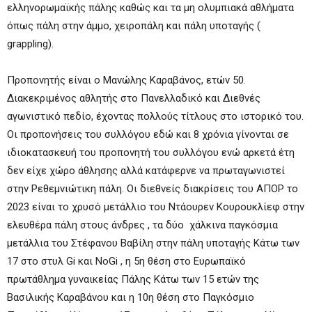
ελληνορωμαϊκής πάλης καθώς και τα μη ολυμπιακά αθλήματα
όπως πάλη στην άμμο, χειροπάλη και πάλη υποταγής (
grappling).
Προπονητής είναι ο Μανώλης Καραβάνος, ετών 50.
Διακεκριμένος αθλητής στο Πανελλαδικό και Διεθνές
αγωνιστικό πεδίο, έχοντας πολλούς τίτλους στο ιστορικό του.
Οι προπονήσεις του συλλόγου εδώ και 8 χρόνια γίνονται σε
ιδιοκατασκευή του προπονητή του συλλόγου ενώ αρκετά έτη
δεν είχε χώρο άθλησης αλλά κατάφερνε να πρωταγωνιστεί
στην Ρεθεμνιώτικη πάλη. Οι διεθνείς διακρίσεις του ΑΠΟΡ το
2023 είναι το χρυσό μετάλλιο του Ντάουρεν Κουρουκλίεφ στην
ελευθέρα πάλη στους άνδρες , τα δύο χάλκινα παγκόσμια
μετάλλια του Στέφανου Βαβίλη στην πάλη υποταγής Κάτω των
17 στο στυλ Gi και ΝοGi , η 5
η
θέση στο Ευρωπαϊκό
πρωτάθλημα γυναικείας Πάλης Κάτω των 15 ετών της
Βασιλικής Καραβάνου και η 10η θέση στο Παγκόσμιο