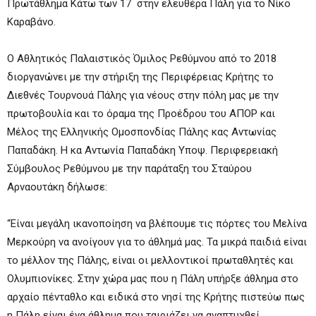
Πρωτάθλημα Κάτω των 17 στην ελευθέρα Πάλη για το Νίκο
Καραβάνο.
Ο Αθλητικός Παλαιστικός Όμιλος Ρεθύμνου από το 2018
διοργανώνει με την στήριξη της Περιφέρειας Κρήτης το
Διεθνές Τουρνουά Πάλης για νέους στην πόλη μας με την
πρωτοβουλία και το όραμα της Προέδρου του ΑΠΟΡ και
Μέλος της Ελληνικής Ομοσπονδίας Πάλης κας Αντωνίας
Παπαδάκη. Η κα Αντωνία Παπαδάκη Υποψ. Περιφερειακή
Σύμβουλος Ρεθύμνου με την παράταξη του Σταύρου
Αρναουτάκη δήλωσε:
“Είναι μεγάλη ικανοποίηση να βλέπουμε τις πόρτες του Μελίνα
Μερκούρη να ανοίγουν για το άθλημά μας. Τα μικρά παιδιά είναι
το μέλλον της Πάλης, είναι οι μελλοντικοί πρωταθλητές και
Ολυμπιονίκες. Στην χώρα μας που η Πάλη υπήρξε άθλημα στο
αρχαίο πένταθλο και ειδικά στο νησί της Κρήτης πιστεύω πως
η Πάλη είναι ένα άθλημα που ταιριάζει να αναπτυχθεί