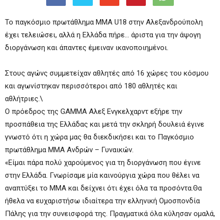
Το παγκόσμιο πρωτάθλημα ΜΜΑ U18 στην Αλεξανδρούπολη
έχει τελειώσει, αλλά η Ελλάδα πήρε… άριστα για την άψογη
διοργάνωση και άπαντες έμειναν ικανοποιημένοι.
Στους αγώνς συμμετείχαν αθλητές από 16 χώρες του κόσμου
και αγωνίστηκαν περισσότεροι από 180 αθλητές και
αθλήτριες.\
Ο πρόεδρος της GAMMA Αλεξ Ενγκελχαρντ εξήρε την
προσπάθεια της Ελλάδας και μετά την σκληρή δουλειά έγινε
γνωστό ότι η χώρα μας θα διεκδικήσει και το Παγκόσμιο
πρωτάθλημα ΜΜΑ Ανδρών – Γυναικών.
«Είμαι πάρα πολύ χαρούμενος για τη διοργάνωση που έγινε
στην Ελλάδα. Γνωρίσαμε μία καινούργια χώρα που θέλει να
αναπτύξει το ΜΜΑ και δείχνει ότι έχει όλα τα προσόντα.Θα
ήθελα να ευχαριστήσω ιδιαίτερα την ελληνική Ομοσπονδία
Πάλης για την συνεισφορά της. Πραγματικά όλα κύλησαν ομαλά,