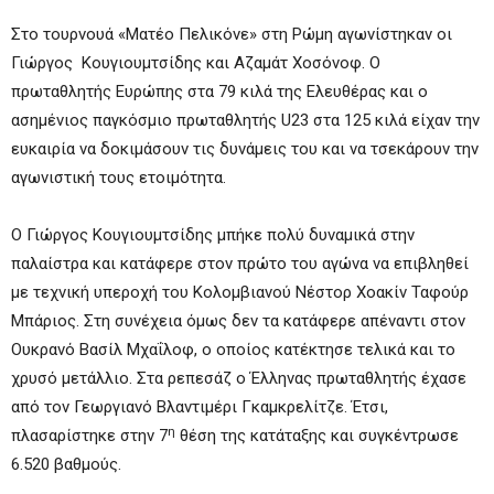
Στο τουρνουά «Ματέο Πελικόνε» στη Ρώμη αγωνίστηκαν οι
Γιώργος Κουγιουμτσίδης και Αζαμάτ Χοσόνοφ. Ο
πρωταθλητής Ευρώπης στα 79 κιλά της Ελευθέρας και ο
ασημένιος παγκόσμιο πρωταθλητής U23 στα 125 κιλά είχαν την
ευκαιρία να δοκιμάσουν τις δυνάμεις του και να τσεκάρουν την
αγωνιστική τους ετοιμότητα.
Ο Γιώργος Κουγιουμτσίδης μπήκε πολύ δυναμικά στην
παλαίστρα και κατάφερε στον πρώτο του αγώνα να επιβληθεί
με τεχνική υπεροχή του Κολομβιανού Νέστορ Χοακίν Ταφούρ
Μπάριος. Στη συνέχεια όμως δεν τα κατάφερε απέναντι στον
Ουκρανό Βασίλ Μχαΐλοφ, ο οποίος κατέκτησε τελικά και το
χρυσό μετάλλιο. Στα ρεπεσάζ ο Έλληνας πρωταθλητής έχασε
από τον Γεωργιανό Βλαντιμέρι Γκαμκρελίτζε. Έτσι,
η
πλασαρίστηκε στην 7
θέση της κατάταξης και συγκέντρωσε
6.520 βαθμούς.