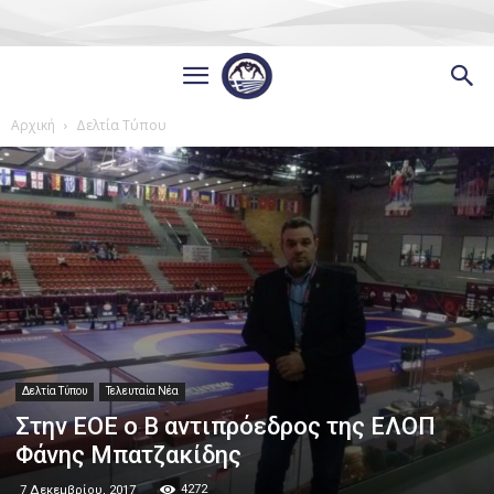
Αρχική
Δελτία Τύπου
Δελτία Τύπου
Τελευταία Νέα
Στην ΕΟΕ ο Β αντιπρόεδρος της ΕΛΟΠ
Φάνης Μπατζακίδης
4272
7 Δεκεμβρίου, 2017