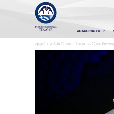
Wrestling
Hellas
ΑΝΑΚΟΙΝΩΣΕΙΣ
Αρχική
Δελτία Τύπου
Στα ρεπεσάζ του Παγκοσ