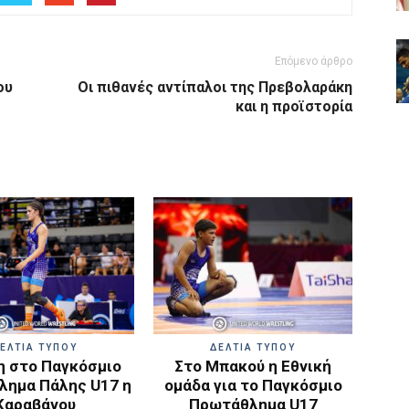
Επόμενο άρθρο
ου
Οι πιθανές αντίπαλοι της Πρεβολαράκη
και η προϊστορία
ΕΛΤΙΑ ΤΥΠΟΥ
ΔΕΛΤΙΑ ΤΥΠΟΥ
 στο Παγκόσμιο
Στο Μπακού η Εθνική
ημα Πάλης U17 η
ομάδα για το Παγκόσμιο
Καραβάνου
Πρωτάθλημα U17