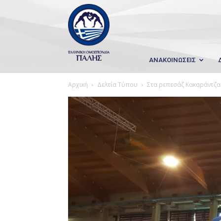
Wrestling
Hellas
ΑΝΑΚΟΙΝΩΣΕΙΣ
Αρχική
Δελτία Τύπου
Στα ρεπεσάζ Κακαράντζας