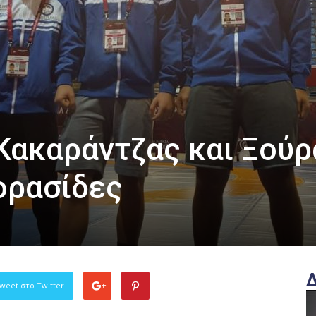
Κακαράντζας και Ξούρ
Κορασίδες
weet στο Twitter