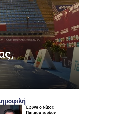
ας,
Δημοφιλή
Έφυγε ο Νίκος
Παπαδόπουλος