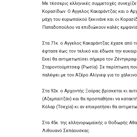
Με τέσσερις ελληνικές συμμετοχές συνεχίζ
Κορασίδων. Ο Αγγελος Κακαράντζας και ο Αρ
μάχη του ευρωπαϊκού ξεκινάνε και οι Κορασίδ
Παπαδοπούλου να επιδιώκουν καλές εμφανίσε
Στα 71κ. ο Αγγελος Κακαράντζας έχασε από 
έφτασε έως τον τελικό και έδωσε την ευκαιρ
Εκεί θα αντιμετωπίσει σήμερα τον Ζέντγκραφ 
Σταροντούμπτσεφ (Ρωσία). Σε περίπτωση που
παλέψει με τον Αζέρο Αλίγιεφ για το χάλκινο
Στα 92κ. ο Αρχοντής Ξούρας βρίσκεται κι αυ
(Αζεμπαϊτζάν) και θα προσπαθήσει να κατακτή
Κόλαρ (Τσεχία) κι αν επικρατήσει θα αντιμετω
Στα 45κ. της ελληνορωμαϊκής ο Θοδωρής Αθα
Λιθουανό Σεπάουσκας.