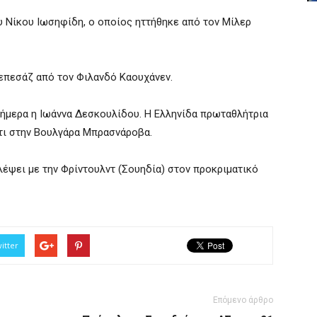
υ Νίκου Ιωσηφίδη, ο οποίος ηττήθηκε από τον Μίλερ
ρεπεσάζ από τον Φιλανδό Καουχάνεν.
 σήμερα η Ιωάννα Δεσκουλίδου. Η Ελληνίδα πρωταθλήτρια
ντι στην Βουλγάρα Μπρασνάροβα.
έψει με την Φρίντουλντ (Σουηδία) στον προκριματικό
itter
Επόμενο άρθρο