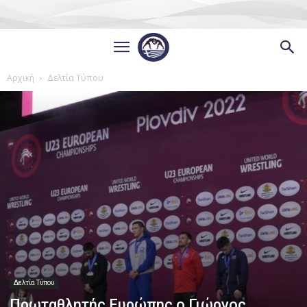
Αρχική
Δελτία Τύπου
Δελτία Τύπου
Πρωταθλητής Ευρώπης ο Γιώργος