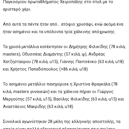
Παγκοσμίου πρωταθλήματος Χειροπάλης στο στυλ με το
αριστερό χέρι.
Από αυτά τα πέντε ήταν από… ατόφιο χρυσάφι, ενώ ακόμα ένα
ήταν ασημένιο και τα υπόλοιπα τρία χάλκινης απόχρωσης.
Τα χρυσά μετάλλια κατέκτησαν οι Δημήτρης Φιλικίδης (78 κιλά,
masters), Οδυσσέας Διαμάντης (57 κιλά, ψ), Ανδρέας
Χατζησταύρου (78 κιλά, u15), Γιάννης Παντσένκο (63 κιλά, u18)
και Χρήστος Παπαδόπουλος (+86 κιλά, u18).
Το ασημένιο μετάλλιο πανηγύρισε η Χριστίνα Φραγκάλα (78
κιλά, masters γυναικών) και τα χάλκινα πήραν οι Γιώργος
Μεργούτης (57 κιλά, u15), Βασίλης Φιλικίδης (63 κιλά, u15) και
Αναστάσιος Μακρίδης (63 κιλά, u18).
Συνολικά αγωνίστηκαν 28 μέλη της ελληνικής αποστολής, τα
οποία είχαν πολλά εξαιρετικά πλασαρίσματα στις πρώτες