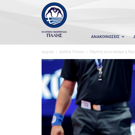
Wrestling
Hellas
ΑΝΑΚΟΙΝΩΣΕΙΣ
Αρχική
Δελτία Τύπου
Πέμπτη στον κόσμο η Πρ