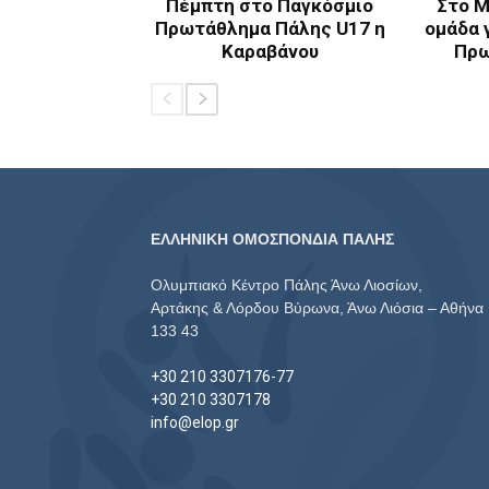
Πέμπτη στο Παγκόσμιο
Στο Μ
Πρωτάθλημα Πάλης U17 η
ομάδα 
Καραβάνου
Πρω
ΕΛΛΗΝΙΚΗ ΟΜΟΣΠΟΝΔΙΑ ΠΑΛΗΣ
Ολυμπιακό Κέντρο Πάλης Άνω Λιοσίων,
Αρτάκης & Λόρδου Βύρωνα, Άνω Λιόσια – Αθήνα
133 43
+30 210 3307176-77
+30 210 3307178
info@elop.gr