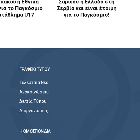
πακού η Εθνική
Σαρωσε η Ελλάδα στη
για το Παγκόσμιο
Σερβία και είναι έτοιμη
τάθλημα U17
για το Παγκόσμιο!
ΓΡΑΦΕΙΟ ΤΥΠΟΥ
Τελευταία Νέα
Ανακοινώσεις
Δελτία Τύπου
Διοργανώσεις
Η ΟΜΟΣΠΟΝΔΙΑ