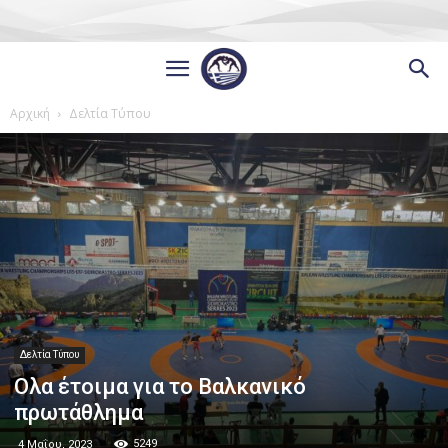
Αρχική
Δελτία Τύπου
Δελτία Τύπου
Ολα έτοιμα για το Βαλκανικό
πρωτάθλημα
5249
4 Μαΐου, 2023