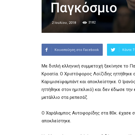
Παγκόσμιο
3182
2 Ιουλίου, 2018
Κοινοποίηση στο Facebook
Κάντε T
Με διπλή ελληνική συμμετοχή ξεκίνησε το Π
Κροατία. Ο Χριστόφορος Λοϊζίδης ηττήθηκε σ
Καριμισεϊφαμπάντ και αποκλείστηκε. Ο Ιρανός
ηττήθηκε στον ημιτελικό) και δεν έδωσε την 
μετάλλιο στα ρεπεσάζ.
Ο Χαράλαμπος Αυτοφορίδης στα 80κ. έχασε στ
αποκλείστηκε.