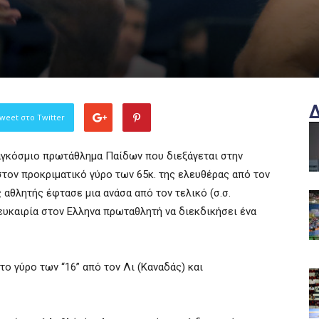
weet στο Twitter
αγκόσμιο πρωτάθλημα Παίδων που διεξάγεται στην
τον προκριματικό γύρο των 65κ. της ελευθέρας από τον
 αθλητής έφτασε μια ανάσα από τον τελικό (σ.σ.
ευκαιρία στον Ελληνα πρωταθλητή να διεκδικήσει ένα
ο γύρο των “16” από τον Λι (Καναδάς) και