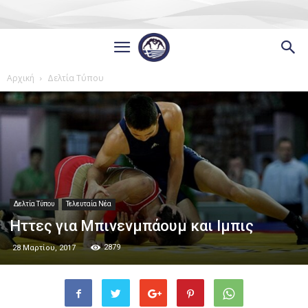
Αρχική
Δελτία Τύπου
Δελτία Τύπου
Τελευταία Νέα
Ηττες για Μπινενμπάουμ και Ιμπις
2879
28 Μαρτίου, 2017