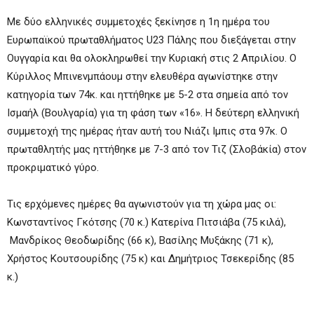
Με δύο ελληνικές συμμετοχές ξεκίνησε η 1η ημέρα του
Ευρωπαϊκού πρωταθλήματος U23 Πάλης που διεξάγεται στην
Ουγγαρία και θα ολοκληρωθεί την Κυριακή στις 2 Απριλίου. Ο
Κύριλλος Μπινενμπάουμ στην ελευθέρα αγωνίστηκε στην
κατηγορία των 74κ. και ηττήθηκε με 5-2 στα σημεία από τον
Ισμαήλ (Βουλγαρία) για τη φάση των «16». Η δεύτερη ελληνική
συμμετοχή της ημέρας ήταν αυτή του Νιάζι Ιμπις στα 97κ. Ο
πρωταθλητής μας ηττήθηκε με 7-3 από τον Τιζ (Σλοβάκία) στον
προκριματικό γύρο.
Τις ερχόμενες ημέρες θα αγωνιστούν για τη χώρα μας οι:
Κωνσταντίνος Γκότσης (70 κ.) Κατερίνα Πιτσιάβα (75 κιλά),
Μανδρίκος Θεοδωρίδης (66 κ), Βασίλης Μυξάκης (71 κ),
Χρήστος Κουτσουρίδης (75 κ) και Δημήτριος Τσεκερίδης (85
κ.)