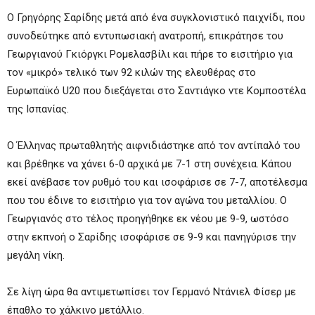
Ο Γρηγόρης Σαρίδης μετά από ένα συγκλονιστικό παιχνίδι, που
συνοδεύτηκε από εντυπωσιακή ανατροπή, επικράτησε του
Γεωργιανού Γκιόργκι Ρομελασβίλι και πήρε το εισιτήριο για
τον «μικρό» τελικό των 92 κιλών της ελευθέρας στο
Ευρωπαϊκό U20 που διεξάγεται στο Σαντιάγκο ντε Κομποστέλα
της Ισπανίας.
Ο Έλληνας πρωταθλητής αιφνιδιάστηκε από τον αντίπαλό του
και βρέθηκε να χάνει 6-0 αρχικά με 7-1 στη συνέχεια. Κάπου
εκεί ανέβασε τον ρυθμό του και ισοφάρισε σε 7-7, αποτέλεσμα
που του έδινε το εισιτήριο για τον αγώνα του μεταλλίου. Ο
Γεωργιανός στο τέλος προηγήθηκε εκ νέου με 9-9, ωστόσο
στην εκπνοή ο Σαρίδης ισοφάρισε σε 9-9 και πανηγύρισε την
μεγάλη νίκη.
Σε λίγη ώρα θα αντιμετωπίσει τον Γερμανό Ντάνιελ Φίσερ με
έπαθλο το χάλκινο μετάλλιο.