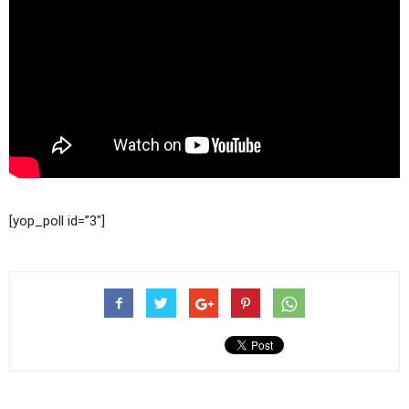
[yop_poll id=”3″]